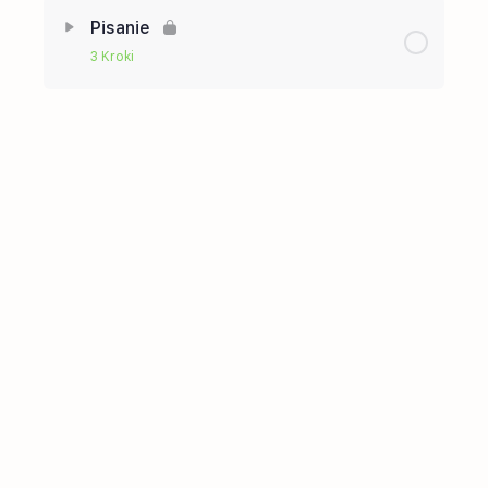
Pisanie
3 Kroki
Zawartość
0% Ukończono
0/3 kroków
Część nr.1 (pisanie)
Część nr.2 (pisanie)
Część nr.3 (pisanie)