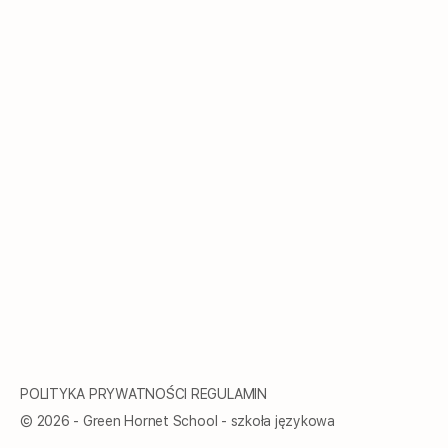
Część nr.5 (czytanie)
Część nr.3 (gramatyka)
Część nr.6 (czytanie)
Część nr.4 (gramatyka)
Część nr.7 (czytanie)
Część nr.5 (gramatyka)
Część nr.8 (czytanie)
POLITYKA PRYWATNOŚCI
REGULAMIN
© 2026 - Green Hornet School - szkoła językowa