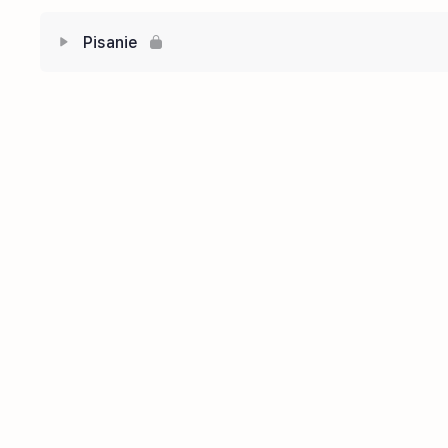
Pisanie
Zawartość
Pisanie cz.1
Pisanie cz.2
Pisanie cz.3